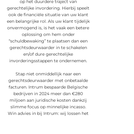
op het duurdere traject van
gerechtelijke invordering. Hierbij speelt
ook de financiële situatie van uw klant
een belangrijke rol. Als uw klant tijdelijk
onvermogend is, is het vaak een betere
oplossing om hem onder
“schuldbewaking” te plaatsen dan een
gerechtsdeurwaarder in te schakelen
en/of dure gerechtelijke
invorderingsstappen te ondernemen.
​Stap niet onmiddellijk naar een
gerechtsdeurwaarder met onbetaalde
facturen. Intrum bespaarde Belgische
bedrijven in 2024 meer dan €280
miljoen aan juridische kosten dankzij
slimme focus op minnelijke incasso.
Win advies in bij Intrum: wij lossen het
merendeel van uw dossiers minnelijk
op. Snel, doeltreffend en zonder
rechtszaak.